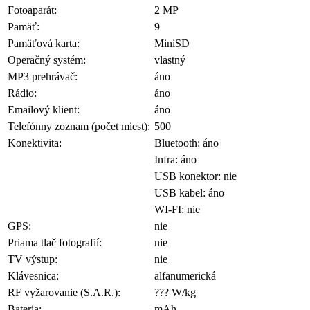
Fotoaparát:
2 MP
Pamäť:
9
Pamäťová karta:
MiniSD
Operačný systém:
vlastný
MP3 prehrávač:
áno
Rádio:
áno
Emailový klient:
áno
Telefónny zoznam (počet miest):
500
Konektivita:
Bluetooth: áno
Infra: áno
USB konektor: nie
USB kabel: áno
WI-FI: nie
GPS:
nie
Priama tlač fotografií:
nie
TV výstup:
nie
Klávesnica:
alfanumerická
RF vyžarovanie (S.A.R.):
??? W/kg
Bateria:
mAh