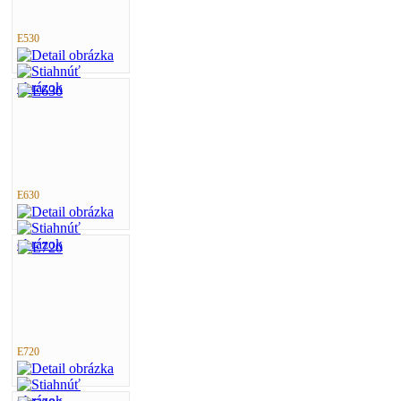
E530
E630
E720