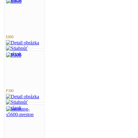
E800
P300