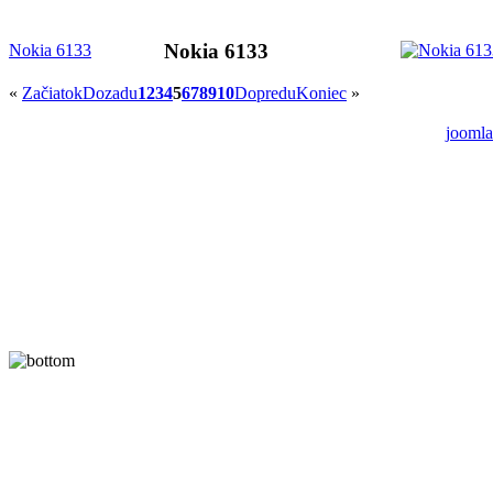
Nokia 6133
Nokia 6133
«
Začiatok
Dozadu
1
2
3
4
5
6
7
8
9
10
Dopredu
Koniec
»
joomla
A