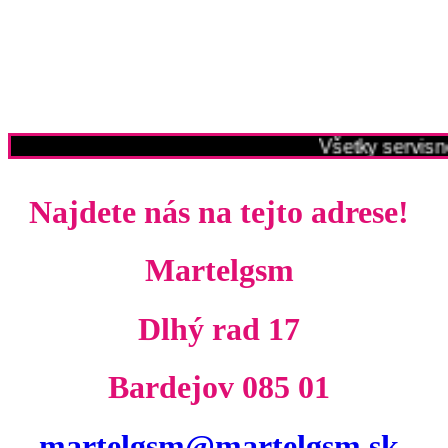
Všetky servisne
Najdete nás na tejto adrese!
Martelgsm
Dlhý rad 17
Bardejov 085 01
martelgsm@martelgsm.sk