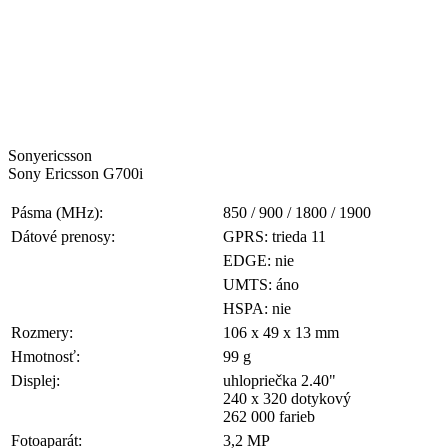
Sonyericsson
Sony Ericsson G700i
Pásma (MHz):
850 / 900 / 1800 / 1900
Dátové prenosy:
GPRS: trieda 11
EDGE: nie
UMTS: áno
HSPA: nie
Rozmery:
106 x 49 x 13 mm
Hmotnosť:
99 g
Displej:
uhlopriečka 2.40"
240 x 320 dotykový
262 000 farieb
Fotoaparát:
3,2 MP