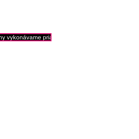
y vykonávame priamo v našom servisnom stredisku,ni