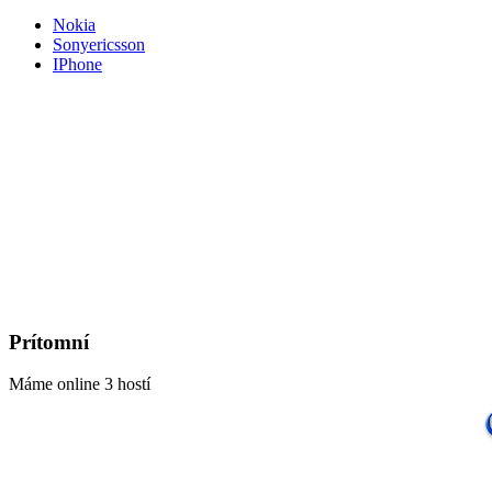
Nokia
Sonyericsson
IPhone
Prítomní
Máme online 3 hostí