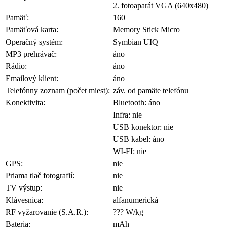
2. fotoaparát VGA (640x480)
Pamäť:
160
Pamäťová karta:
Memory Stick Micro
Operačný systém:
Symbian UIQ
MP3 prehrávač:
áno
Rádio:
áno
Emailový klient:
áno
Telefónny zoznam (počet miest):
záv. od pamäte telefónu
Konektivita:
Bluetooth: áno
Infra: nie
USB konektor: nie
USB kabel: áno
WI-FI: nie
GPS:
nie
Priama tlač fotografií:
nie
TV výstup:
nie
Klávesnica:
alfanumerická
RF vyžarovanie (S.A.R.):
??? W/kg
Bateria:
mAh