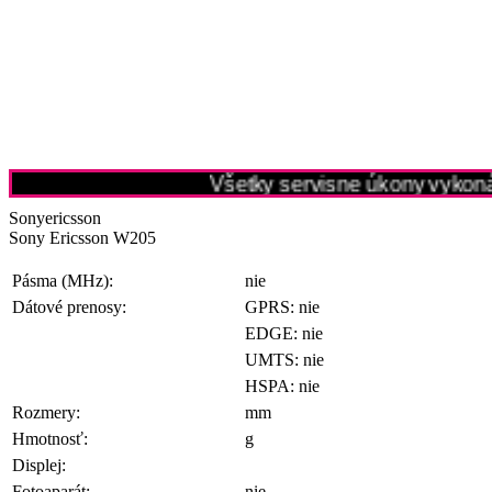
Všetky servisne úkony vykonáv
Sonyericsson
Sony Ericsson W205
Pásma (MHz):
nie
Dátové prenosy:
GPRS: nie
EDGE: nie
UMTS: nie
HSPA: nie
Rozmery:
mm
Hmotnosť:
g
Displej:
Fotoaparát:
nie