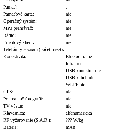
Pamäť:
.
Pamäťová karta:
nie
Operačný systém:
nie
MP3 prehrávač:
nie
Rádio:
nie
Emailový klient:
nie
Telefónny zoznam (počet miest):
Konektivita:
Bluetooth: nie
Infra: nie
USB konektor: nie
USB kabel: nie
WI-FI: nie
GPS:
nie
Priama tlač fotografií:
nie
TV výstup:
nie
Klávesnica:
alfanumerická
RF vyžarovanie (S.A.R.):
??? W/kg
Bateria:
mAh