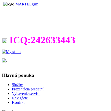
MARTELgsm
ICQ:242633443
Hlavná ponuka
Služby
Prezentácia predajní
Vybavenie servisu
Navigácie
Kontakt