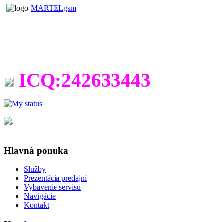
MARTELgsm
ICQ:242633443
Hlavná ponuka
Služby
Prezentácia predajní
Vybavenie servisu
Navigácie
Kontakt