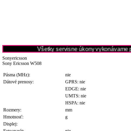
Všetky servisne úkony vykonávame pri
Sonyericsson
Sony Ericsson W508
Pásma (MHz):
nie
Dátové prenosy:
GPRS: nie
EDGE: nie
UMTS: nie
HSPA: nie
Rozmery:
mm
Hmotnosť:
g
Displej:
Fotoaparát:
nie