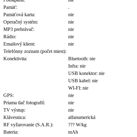
Pamäť:
.
Pamäťová karta:
nie
Operačný systém:
nie
MP3 prehrávač:
nie
Rádio:
nie
Emailový klient:
nie
Telefónny zoznam (počet miest):
Konektivita:
Bluetooth: nie
Infra: nie
USB konektor: nie
USB kabel: nie
WI-FI: nie
GPS:
nie
Priama tlač fotografií:
nie
TV výstup:
nie
Klávesnica:
alfanumerická
RF vyžarovanie (S.A.R.):
??? W/kg
Bateria:
mAh