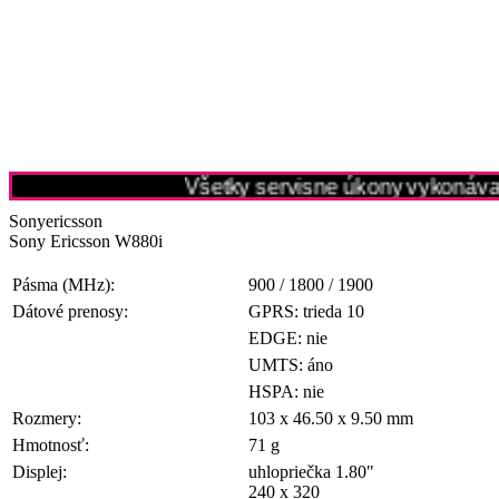
Všetky servisne úkony vykonávame
Sonyericsson
Sony Ericsson W880i
Pásma (MHz):
900 / 1800 / 1900
Dátové prenosy:
GPRS: trieda 10
EDGE: nie
UMTS: áno
HSPA: nie
Rozmery:
103 x 46.50 x 9.50 mm
Hmotnosť:
71 g
Displej:
uhlopriečka 1.80"
240 x 320