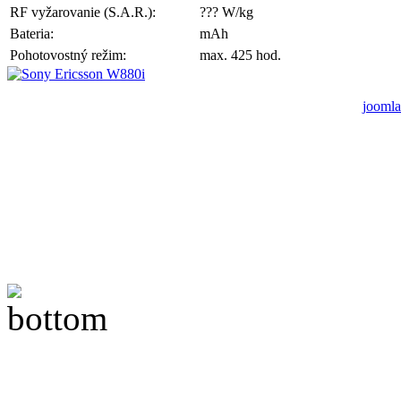
RF vyžarovanie (S.A.R.):
??? W/kg
Bateria:
mAh
Pohotovostný režim:
max. 425 hod.
joomla
A