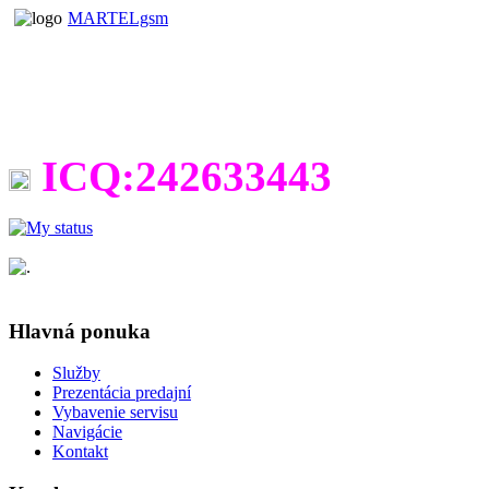
MARTELgsm
ICQ:242633443
Hlavná ponuka
Služby
Prezentácia predajní
Vybavenie servisu
Navigácie
Kontakt