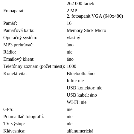
262 000 farieb
Fotoaparát:
2 MP
2. fotoaparát VGA (640x480)
Pamäť:
16
Pamäťová karta:
Memory Stick Micro
Operačný systém:
vlastný
MP3 prehrávač:
áno
Rádio:
nie
Emailový klient:
áno
Telefónny zoznam (počet miest):
1000
Konektivita:
Bluetooth: áno
Infra: nie
USB konektor: nie
USB kabel: áno
WI-FI: nie
GPS:
nie
Priama tlač fotografií:
nie
TV výstup:
nie
Klávesnica:
alfanumerická